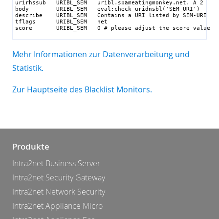
urirhssub   URIBL_SEM   uribl.spameatingmonkey.net. A 2

body        URIBL_SEM   eval:check_uridnsbl('SEM_URI')

describe    URIBL_SEM   Contains a URI listed by SEM-URI

tflags      URIBL_SEM   net

score       URIBL_SEM   0 # please adjust the score value
Mehr Informationen zur Datenverarbeitung und
Statistik.
Zur Hauptseite des Blacklist Monitors.
Produkte
Intra2net Business Server
Intra2net Security Gateway
Intra2net Network Security
Intra2net Appliance Micro