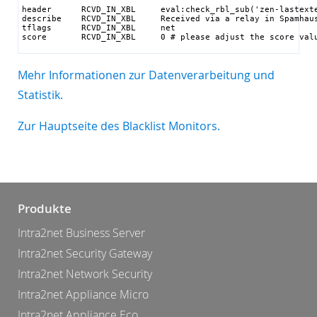
header      RCVD_IN_XBL     eval:check_rbl_sub('zen-lastexte
describe    RCVD_IN_XBL     Received via a relay in Spamhaus
tflags      RCVD_IN_XBL     net

score       RCVD_IN_XBL     0 # please adjust the score val
Mehr Informationen zur Datenverarbeitung und
Statistik.
Zur Hauptseite des Blacklist Monitors.
Produkte
Intra2net Business Server
Intra2net Security Gateway
Intra2net Network Security
Intra2net Appliance Micro
Intra2net Appliance Eco