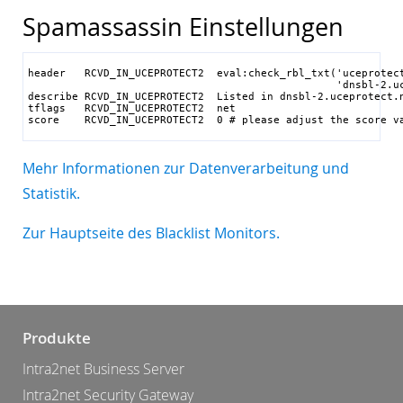
Spamassassin Einstellungen
header   RCVD_IN_UCEPROTECT2  eval:check_rbl_txt('uceprotect
                                                 'dnsbl-2.uc
describe RCVD_IN_UCEPROTECT2  Listed in dnsbl-2.uceprotect.n
tflags   RCVD_IN_UCEPROTECT2  net

score    RCVD_IN_UCEPROTECT2  0 # please adjust the score v
Mehr Informationen zur Datenverarbeitung und
Statistik.
Zur Hauptseite des Blacklist Monitors.
Produkte
Intra2net Business Server
Intra2net Security Gateway