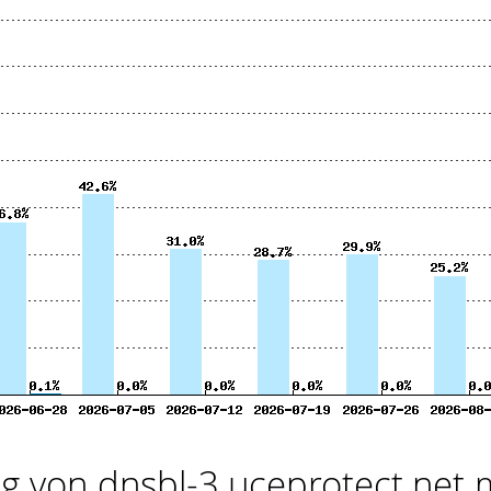
 von dnsbl-3.uceprotect.net 