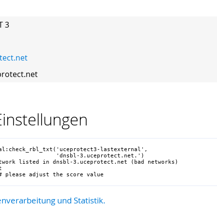
T 3
ect.net
rotect.net
instellungen
al:check_rbl_txt('uceprotect3-lastexternal',

                 'dnsbl-3.uceprotect.net.')

twork listed in dnsbl-3.uceprotect.net (bad networks)



# please adjust the score value
nverarbeitung und Statistik.