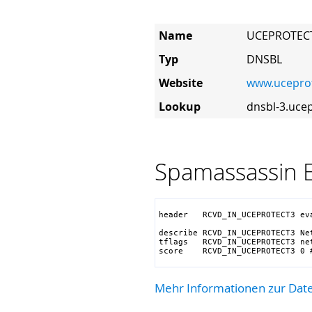
Name
UCEPROTEC
Typ
DNSBL
Website
www.uceprot
Lookup
dnsbl-3.ucep
Spamassassin E
header   RCVD_IN_UCEPROTECT3 ev
                               
describe RCVD_IN_UCEPROTECT3 Ne
tflags   RCVD_IN_UCEPROTECT3 net
score    RCVD_IN_UCEPROTECT3 0 
Mehr Informationen zur Date