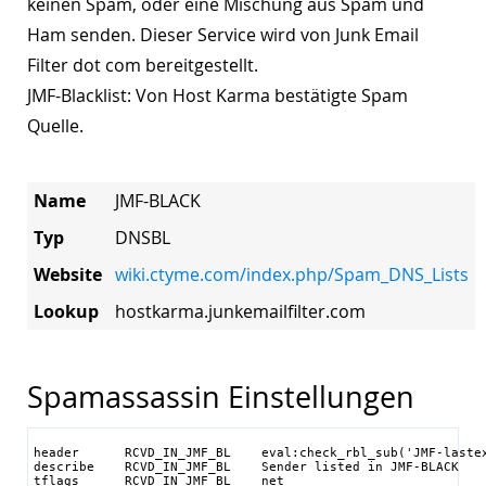
keinen Spam, oder eine Mischung aus Spam und
Ham senden. Dieser Service wird von Junk Email
Filter dot com bereitgestellt.
JMF-Blacklist: Von Host Karma bestätigte Spam
Quelle.
Name
JMF-BLACK
Typ
DNSBL
Website
wiki.ctyme.com/index.php/Spam_DNS_Lists
Lookup
hostkarma.junkemailfilter.com
Spamassassin Einstellungen
header      RCVD_IN_JMF_BL    eval:check_rbl_sub('JMF-lastex
describe    RCVD_IN_JMF_BL    Sender listed in JMF-BLACK

tflags      RCVD_IN_JMF_BL    net
