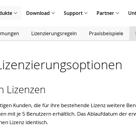
dukte
Download
Support
Partner
Un
immungen
Lizenzierungsregeln
Praxisbeispiele
izenzierungsoptionen
n Lizenzen
tigen Kunden, die für ihre bestehende Lizenz weitere B
ten mit je 5 Benutzern erhältlich. Das Ablaufdatum der er
en Lizenz identisch.