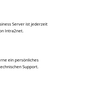
ness Server ist jederzeit
on Intra2net.
erne ein persönliches
 technischen Support.