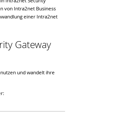
n Intra2net Security
n von Intra2net Business
mwandlung einer Intra2net
rity Gateway
 nutzen und wandelt ihre
r: