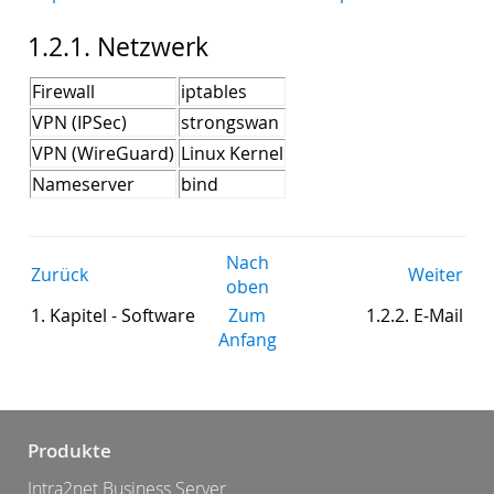
1.2.1. Netzwerk
Firewall
iptables
VPN (IPSec)
strongswan
VPN (WireGuard)
Linux Kernel
Nameserver
bind
Nach
Zurück
Weiter
oben
1. Kapitel - Software
Zum
1.2.2. E-Mail
Anfang
Produkte
Intra2net Business Server