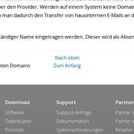
über den Provider. Werden auf einem System keine Domain
man dadurch den Transfer von hausinternen E-Mails an d
lständiger Name eingetragen werden. Dieser wird als Abse
Nach oben
amten Domains
Zum Anfang
Download
Support
Partner
Software
Support-Anfrage
Partner 
Datenblätter
Dokumentation
Partner
Preisliste
Systemanforderungen
Reseller