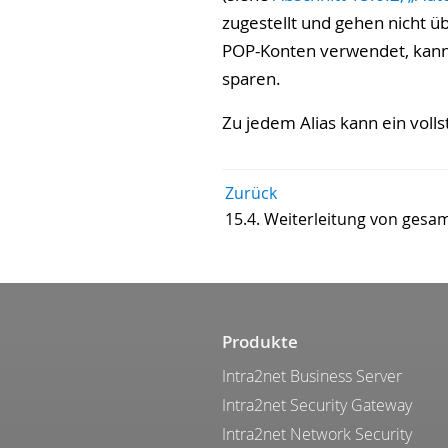
zugestellt und gehen nicht 
POP-Konten verwendet, kann 
sparen.
Zu jedem Alias kann ein vol
Zurück
15.4. Weiterleitung von ges
Produkte
Intra2net Business Server
Intra2net Security Gateway
Intra2net Network Security