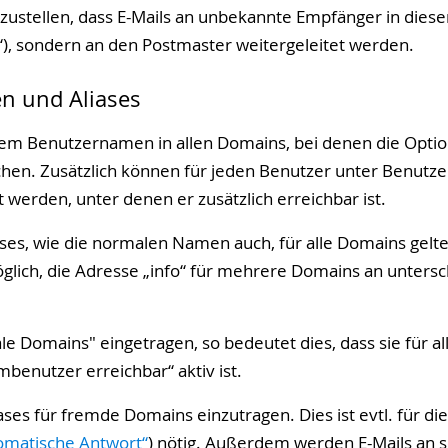
zustellen, dass E-Mails an unbekannte Empfänger in dies
, sondern an den Postmaster weitergeleitet werden.
en und Aliases
inem Benutzernamen in allen Domains, bei denen die Opti
reichen. Zusätzlich können für jeden Benutzer unter Benut
 werden, unter denen er zusätzlich erreichbar ist.
es, wie die normalen Namen auch, für alle Domains gelten
möglich, die Adresse „info“ für mehrere Domains an unters
le Domains
" eingetragen, so bedeutet dies, dass sie für al
mbenutzer erreichbar“ aktiv ist.
ases für fremde Domains einzutragen. Dies ist evtl. für d
tomatische Antwort“
) nötig. Außerdem werden E-Mails an s