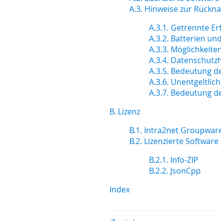
A.3. Hinweise zur Rück
A.3.1. Getrennte E
A.3.2. Batterien u
A.3.3. Möglichkeit
A.3.4. Datenschutz
A.3.5. Bedeutung d
A.3.6. Unentgeltli
A.3.7. Bedeutung d
B. Lizenz
B.1. Intra2net Groupware
B.2. Lizenzierte Software
B.2.1. Info-ZIP
B.2.2. JsonCpp
Index