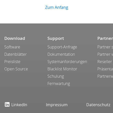
Zum Anfang
Download
Support
Partner
Software
Support-Anfrage
Partner 
Datenblätter
Dokumentation
Partner
Preisliste
Systemanforderungen
Reseller
Open Source
Blacklist Monitor
Präsenta
Schulung
Partner
Fernwartung
LinkedIn
Impressum
Datenschutz