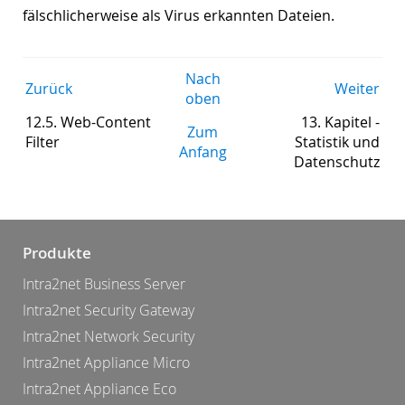
fälschlicherweise als Virus erkannten Dateien.
Nach
Zurück
Weiter
oben
12.5. Web-Content
13. Kapitel -
Zum
Filter
Statistik und
Anfang
Datenschutz
Produkte
Intra2net Business Server
Intra2net Security Gateway
Intra2net Network Security
Intra2net Appliance Micro
Intra2net Appliance Eco