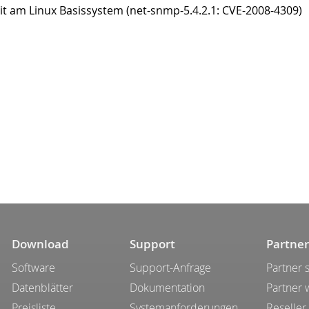
t am Linux Basissystem (net-snmp-5.4.2.1: CVE-2008-4309)
Download
Support
Partner
Software
Support-Anfrage
Partner 
Datenblätter
Dokumentation
Partner
Preisliste
Systemanforderungen
Reseller