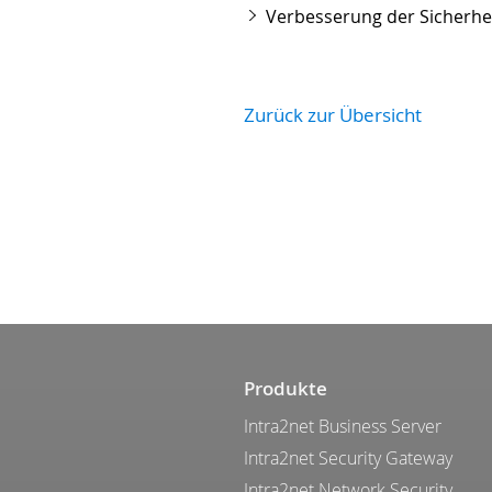
Verbesserung der Sicherhei
Zurück zur Übersicht
Produkte
Intra2net Business Server
Intra2net Security Gateway
Intra2net Network Security