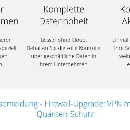
r
Komplette
Ko
ehmen
Datenhoheit
Ak
serer
Besser ohne Cloud.
Einmal i
peziell
Behalten Sie die volle Kontrolle
Ihre S
gen
über geschäftliche Daten in
weit
n.
Ihrem Unternehmen.
e
semeldung - Firewall-Upgrade: VPN mi
Quanten-Schutz