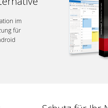
ternative
ation im
zung für
ndroid